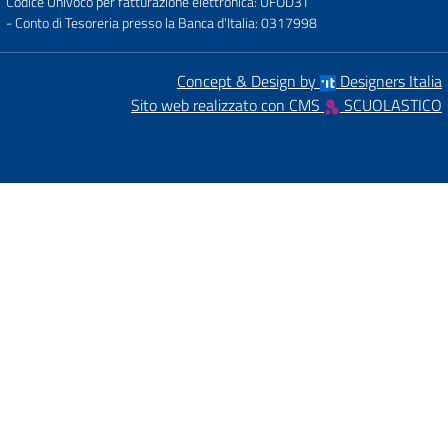
Codice Univoco per fatturazione elettronica: UFOD3T
- Conto di Tesoreria presso la Banca d'Italia: 0317998
Concept & Design by
Designers Italia
Sito web realizzato con CMS
SCUOLASTICO