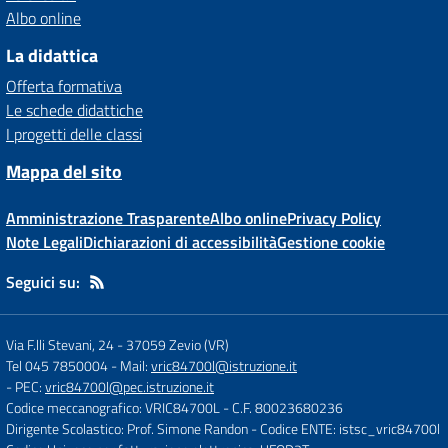
Albo online
La didattica
Offerta formativa
Le schede didattiche
I progetti delle classi
Mappa del sito
Amministrazione Trasparente
Albo online
Privacy Policy
Note Legali
Dichiarazioni di accessibilità
Gestione cookie
Seguici su:
Via F.lli Stevani, 24
-
37059 Zevio (VR)
Tel 045 7850004
- Mail:
vric84700l@istruzione.it
- PEC:
vric84700l@pec.istruzione.it
Codice meccanografico: VRIC84700L
- C.F. 80023680236
Dirigente Scolastico: Prof. Simone Randon
- Codice ENTE: istsc_vric84700l