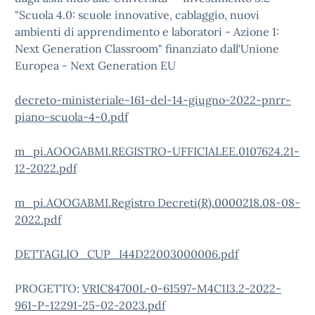
"Scuola 4.0: scuole innovative, cablaggio, nuovi
ambienti di apprendimento e laboratori - Azione 1:
Next Generation Classroom" finanziato dall'Unione
Europea - Next Generation EU
decreto-ministeriale-161-del-14-giugno-2022-pnrr-
piano-scuola-4-0.pdf
m_pi.AOOGABMI.REGISTRO-UFFICIALEE.0107624.21-
12-2022.pdf
m_pi.AOOGABMI.Registro Decreti(R).0000218.08-08-
2022.pdf
DETTAGLIO_CUP_I44D22003000006.pdf
PROGETTO:
VRIC84700L-0-61597-M4C1I3.2-2022-
961-P-12291-25-02-2023.pdf