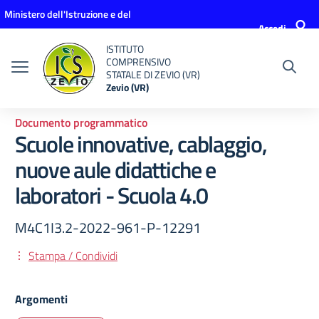
Vai ai contenuti
Vai al menu di navigazione
Vai al footer
Ministero dell'Istruzione e del
Accedi
Merito
ISTITUTO
COMPRENSIVO
STATALE DI ZEVIO (VR)
Zevio (VR)
Documento programmatico
Scuole innovative, cablaggio,
nuove aule didattiche e
laboratori - Scuola 4.0
M4C1I3.2-2022-961-P-12291
Stampa / Condividi
Argomenti