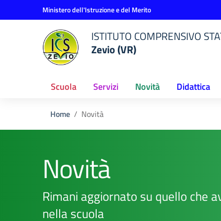
Vai ai contenuti
Vai al menu di navigazione
Vai al footer
Ministero dell'Istruzione e del Merito
ISTITUTO COMPRENSIVO STAT
Zevio (VR)
Scuola
Servizi
Novità
Didattica
Home
Novità
Novità
Rimani aggiornato su quello che a
nella scuola