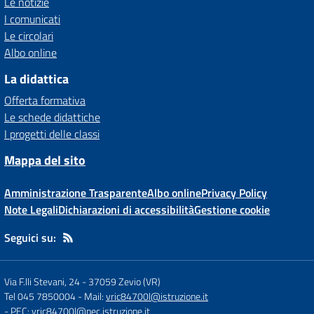
Le notizie
I comunicati
Le circolari
Albo online
La didattica
Offerta formativa
Le schede didattiche
I progetti delle classi
Mappa del sito
Amministrazione Trasparente
Albo online
Privacy Policy
Note Legali
Dichiarazioni di accessibilità
Gestione cookie
Seguici su:
Via F.lli Stevani, 24
-
37059 Zevio (VR)
Tel 045 7850004
- Mail:
vric84700l@istruzione.it
- PEC:
vric84700l@pec.istruzione.it