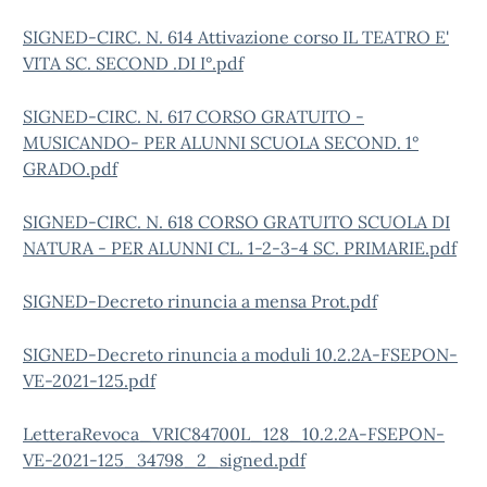
SIGNED-CIRC. N. 614 Attivazione corso IL TEATRO E'
VITA SC. SECOND .DI I°.pdf
SIGNED-CIRC. N. 617 CORSO GRATUITO -
MUSICANDO- PER ALUNNI SCUOLA SECOND. 1°
GRADO.pdf
SIGNED-CIRC. N. 618 CORSO GRATUITO SCUOLA DI
NATURA - PER ALUNNI CL. 1-2-3-4 SC. PRIMARIE.pdf
SIGNED-Decreto rinuncia a mensa Prot.pdf
SIGNED-Decreto rinuncia a moduli 10.2.2A-FSEPON-
VE-2021-125.pdf
LetteraRevoca_VRIC84700L_128_10.2.2A-FSEPON-
VE-2021-125_34798_2_signed.pdf