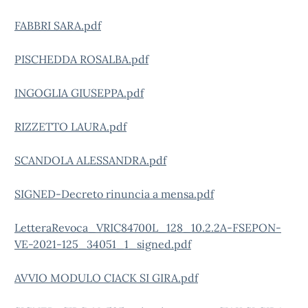
FABBRI SARA.pdf
PISCHEDDA ROSALBA.pdf
INGOGLIA GIUSEPPA.pdf
RIZZETTO LAURA.pdf
SCANDOLA ALESSANDRA.pdf
SIGNED-Decreto rinuncia a mensa.pdf
LetteraRevoca_VRIC84700L_128_10.2.2A-FSEPON-
VE-2021-125_34051_1_signed.pdf
AVVIO MODULO CIACK SI GIRA.pdf