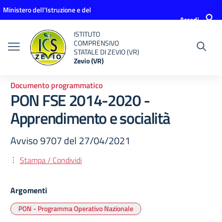
Vai ai contenuti
Vai al menu di navigazione
Vai al footer
Ministero dell'Istruzione e del
Accedi
Merito
ISTITUTO
COMPRENSIVO
STATALE DI ZEVIO (VR)
Zevio (VR)
Documento programmatico
PON FSE 2014-2020 -
Apprendimento e socialità
Avviso 9707 del 27/04/2021
Stampa / Condividi
Argomenti
PON - Programma Operativo Nazionale