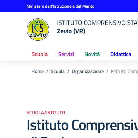
Vai ai contenuti
Vai al menu di navigazione
Vai al footer
Ministero dell'Istruzione e del Merito
ISTITUTO COMPRENSIVO STAT
Zevio (VR)
Scuola
Servizi
Novità
Didattica
Home
Scuola
Organizzazione
Istituto Com
SCUOLA/ISTITUTO
Istituto Comprensi