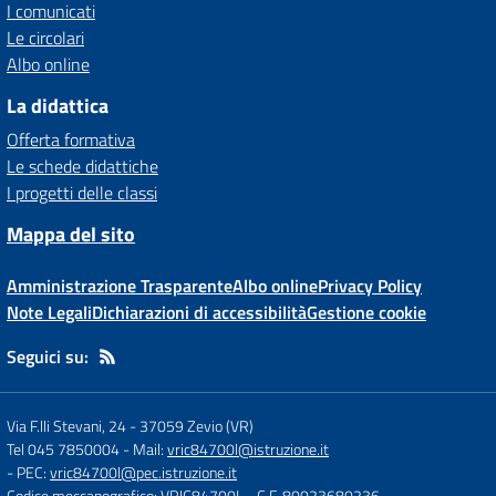
I comunicati
Le circolari
Albo online
La didattica
Offerta formativa
Le schede didattiche
I progetti delle classi
Mappa del sito
Amministrazione Trasparente
Albo online
Privacy Policy
Note Legali
Dichiarazioni di accessibilità
Gestione cookie
Seguici su:
Via F.lli Stevani, 24
-
37059 Zevio (VR)
Tel 045 7850004
- Mail:
vric84700l@istruzione.it
- PEC:
vric84700l@pec.istruzione.it
Codice meccanografico: VRIC84700L
- C.F. 80023680236