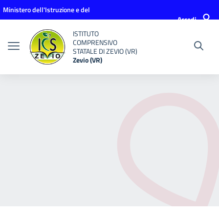
Vai ai contenuti
Vai al menu di navigazione
Vai al footer
Ministero dell'Istruzione e del
Accedi
Merito
ISTITUTO
COMPRENSIVO
STATALE DI ZEVIO (VR)
Zevio (VR)