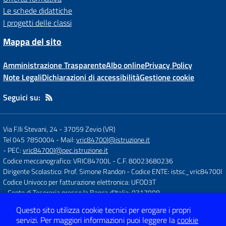
Le schede didattiche
I progetti delle classi
Mappa del sito
Amministrazione Trasparente
Albo online
Privacy Policy
Note Legali
Dichiarazioni di accessibilità
Gestione cookie
Seguici su:
Via F.lli Stevani, 24
-
37059 Zevio (VR)
Tel 045 7850004
- Mail:
vric84700l@istruzione.it
- PEC:
vric84700l@pec.istruzione.it
Codice meccanografico: VRIC84700L
- C.F. 80023680236
Dirigente Scolastico: Prof. Simone Randon
- Codice ENTE: istsc_vric84700l
Codice Univoco per fatturazione elettronica: UFOD3T
- Conto di Tesoreria presso la Banca d'Italia: 0317998
Questo sito utilizza cookie tecnici per erogare i propri
servizi.
Per maggiori informazioni puoi leggere la
cookie
Concept & Design by
Designers Italia