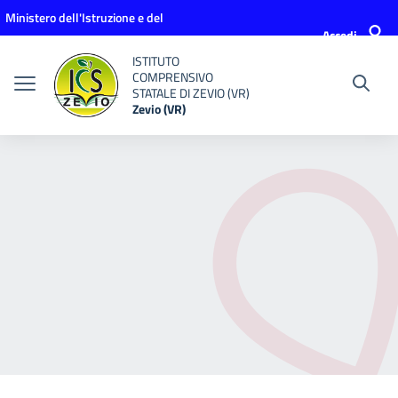
Vai ai contenuti
Vai al menu di navigazione
Vai al footer
Ministero dell'Istruzione e del
Accedi
Merito
ISTITUTO
COMPRENSIVO
STATALE DI ZEVIO (VR)
Zevio (VR)