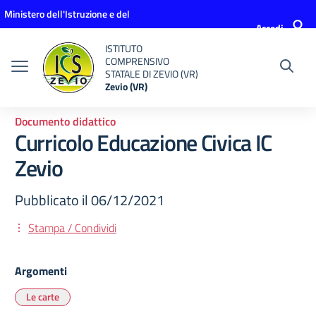
Vai ai contenuti
Vai al menu di navigazione
Vai al footer
Ministero dell'Istruzione e del
Accedi
Merito
ISTITUTO
COMPRENSIVO
STATALE DI ZEVIO (VR)
Zevio (VR)
Documento didattico
Curricolo Educazione Civica IC
Zevio
Pubblicato il 06/12/2021
Stampa / Condividi
Argomenti
Le carte