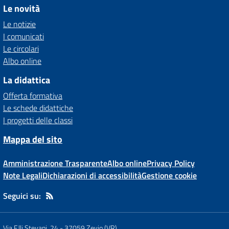
Le novità
Le notizie
I comunicati
Le circolari
Albo online
La didattica
Offerta formativa
Le schede didattiche
I progetti delle classi
Mappa del sito
Amministrazione Trasparente
Albo online
Privacy Policy
Note Legali
Dichiarazioni di accessibilità
Gestione cookie
Seguici su:
Via F.lli Stevani, 24
-
37059 Zevio (VR)