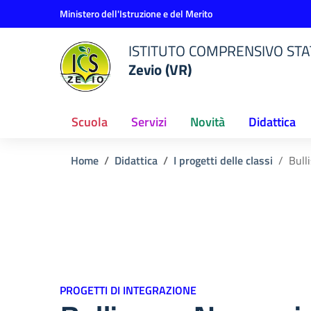
Vai ai contenuti
Vai al menu di navigazione
Vai al footer
Ministero dell'Istruzione e del Merito
ISTITUTO COMPRENSIVO STAT
Zevio (VR)
Scuola
Servizi
Novità
Didattica
Home
Didattica
I progetti delle classi
Bull
PROGETTI DI INTEGRAZIONE