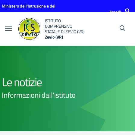
Vai ai contenuti
Vai al menu di navigazione
Vai al footer
Ministero dell'Istruzione e del
Accedi
Merito
ISTITUTO
COMPRENSIVO
STATALE DI ZEVIO (VR)
Zevio (VR)
Le notizie
Informazioni dall'istituto