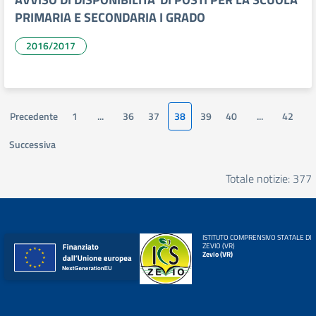
PRIMARIA E SECONDARIA I GRADO
2016/2017
Precedente
1
...
36
37
38
39
40
...
42
Successiva
Totale notizie: 377
ISTITUTO COMPRENSIVO STATALE DI
ZEVIO (VR)
Zevio (VR)