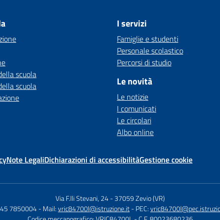
la
I servizi
zione
Famiglie e studenti
Personale scolastico
ne
Percorsi di studio
della scuola
Le novità
della scuola
Le notizie
azione
I comunicati
Le circolari
Albo online
cy
Note Legali
Dichiarazioni di accessibilità
Gestione cookie
Via F.lli Stevani, 24
-
37059 Zevio (VR)
 045 7850004
- Mail:
vric84700l@istruzione.it
- PEC:
vric84700l@pec.istruzio
Codice meccanografico: VRIC84700L
- C.F. 80023680236