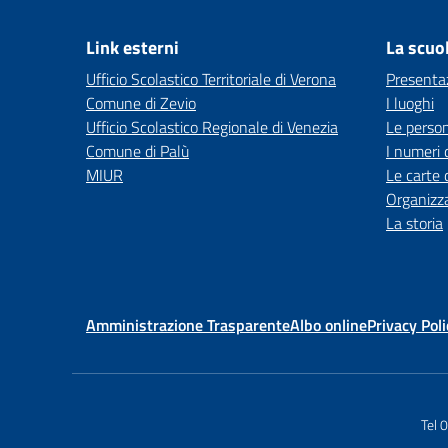
Link esterni
La scuo
Ufficio Scolastico Territoriale di Verona
Presenta
Comune di Zevio
I luoghi
Ufficio Scolastico Regionale di Venezia
Le perso
Comune di Palù
I numeri 
MIUR
Le carte 
Organizz
La storia
Amministrazione Trasparente
Albo online
Privacy Poli
Tel