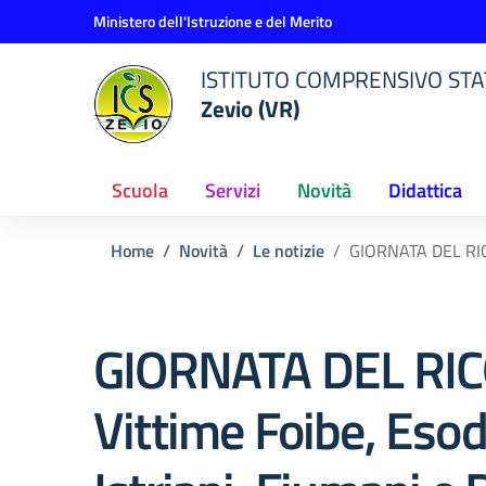
Vai ai contenuti
Vai al menu di navigazione
Vai al footer
Ministero dell'Istruzione e del Merito
ISTITUTO COMPRENSIVO STAT
Zevio (VR)
Scuola
Servizi
Novità
Didattica
Home
Novità
Le notizie
GIORNATA DEL RICO
GIORNATA DEL RI
Vittime Foibe, Eso