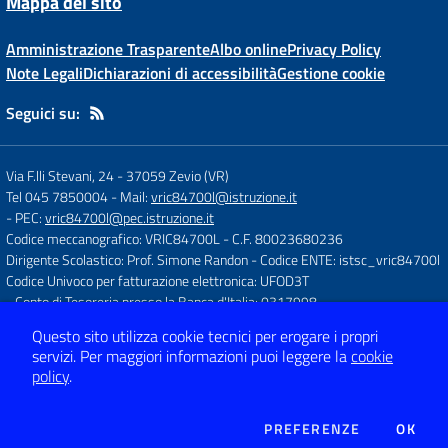
Mappa del sito
Amministrazione Trasparente
Albo online
Privacy Policy
Note Legali
Dichiarazioni di accessibilità
Gestione cookie
Seguici su:
Via F.lli Stevani, 24
-
37059 Zevio (VR)
Tel 045 7850004
- Mail:
vric84700l@istruzione.it
- PEC:
vric84700l@pec.istruzione.it
Codice meccanografico: VRIC84700L
- C.F. 80023680236
Dirigente Scolastico: Prof. Simone Randon
- Codice ENTE: istsc_vric84700l
Codice Univoco per fatturazione elettronica: UFOD3T
- Conto di Tesoreria presso la Banca d'Italia: 0317998
Questo sito utilizza cookie tecnici per erogare i propri
servizi.
Per maggiori informazioni puoi leggere la
cookie
Concept & Design by
Designers Italia
policy
.
Sito web realizzato con CMS
SCUOLASTICO
DEI COOKIE
PREFERENZE
OK