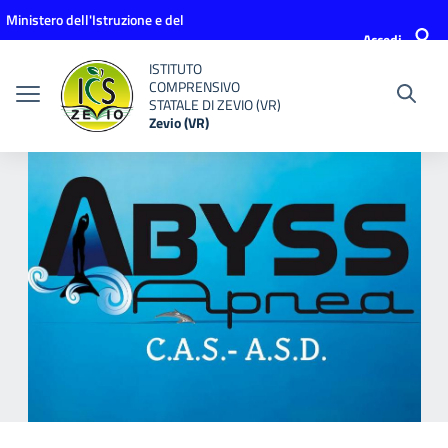
Vai ai contenuti
Vai al menu di navigazione
Vai al footer
Ministero dell'Istruzione e del
Accedi
Merito
ISTITUTO
COMPRENSIVO
STATALE DI ZEVIO (VR)
Zevio (VR)