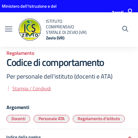
Vai ai contenuti
Vai al menu di navigazione
Vai al footer
Ministero dell'Istruzione e del
Accedi
Merito
ISTITUTO
COMPRENSIVO
STATALE DI ZEVIO (VR)
Zevio (VR)
Regolamento
Codice di comportamento
Per personale dell'istituto (docenti e ATA)
Stampa / Condividi
Argomenti
Docenti
Personale ATA
Regolamento d'istituto
Indice della pagina