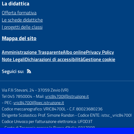
La didattica
Offerta formativa
Le schede didattiche
I progetti delle classi
Mappa del sito
Amministrazione Trasparente
Albo online
Privacy Policy
Note Legali
Dichiarazioni di accessibilità
Gestione cookie
Seguici su:
Via F.lli Stevani, 24
-
37059 Zevio (VR)
Tel 045 7850004
- Mail:
vric84700l@istruzione.it
- PEC:
vric84700l@pec.istruzione.it
Codice meccanografico: VRIC84700L
- C.F. 80023680236
Dirigente Scolastico: Prof. Simone Randon
- Codice ENTE: istsc_vric84700l
Codice Univoco per fatturazione elettronica: UFOD3T
- Conto di Tesoreria presso la Banca d'Italia: 0317998