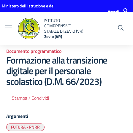
Vai ai contenuti
Vai al menu di navigazione
Vai al footer
Ministero dell'Istruzione e del
Accedi
Merito
ISTITUTO
COMPRENSIVO
STATALE DI ZEVIO (VR)
Zevio (VR)
Documento programmatico
Formazione alla transizione
digitale per il personale
scolastico (D.M. 66/2023)
Stampa / Condividi
Argomenti
FUTURA - PNRR