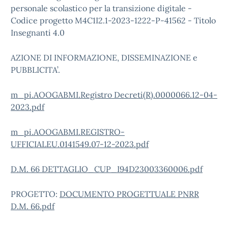
personale scolastico per la transizione digitale -
Codice progetto M4C1I2.1-2023-1222-P-41562 - Titolo
Insegnanti 4.0
AZIONE DI INFORMAZIONE, DISSEMINAZIONE e
PUBBLICITA’.
m_pi.AOOGABMI.Registro Decreti(R).0000066.12-04-
2023.pdf
m_pi.AOOGABMI.REGISTRO-
UFFICIALEU.0141549.07-12-2023.pdf
D.M. 66 DETTAGLIO_CUP_I94D23003360006.pdf
PROGETTO:
DOCUMENTO PROGETTUALE PNRR
D.M. 66.pdf