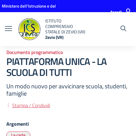
Vai ai contenuti
Vai al menu di navigazione
Vai al footer
Ministero dell'Istruzione e del
Accedi
Merito
ISTITUTO
COMPRENSIVO
STATALE DI ZEVIO (VR)
Zevio (VR)
Documento programmatico
PIATTAFORMA UNICA - LA
SCUOLA DI TUTTI
Un modo nuovo per avvicinare scuola, studenti,
famiglie
Stampa / Condividi
Argomenti
Le carte