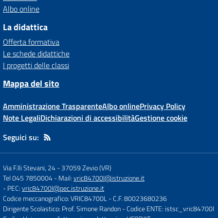
Albo online
La didattica
Offerta formativa
Le schede didattiche
I progetti delle classi
Mappa del sito
Amministrazione Trasparente
Albo online
Privacy Policy
Note Legali
Dichiarazioni di accessibilità
Gestione cookie
Seguici su:
Via F.lli Stevani, 24
-
37059 Zevio (VR)
Tel 045 7850004
- Mail:
vric84700l@istruzione.it
- PEC:
vric84700l@pec.istruzione.it
Codice meccanografico: VRIC84700L
- C.F. 80023680236
Dirigente Scolastico: Prof. Simone Randon
- Codice ENTE: istsc_vric84700l