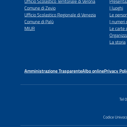
Ufficio Scolastico Territoriale di Verona
Presenta
Comune di Zevio
I luoghi
Ufficio Scolastico Regionale di Venezia
Le perso
Comune di Palù
I numeri 
MIUR
Le carte 
Organizz
La storia
Amministrazione Trasparente
Albo online
Privacy Poli
Tel
Codice Univoco