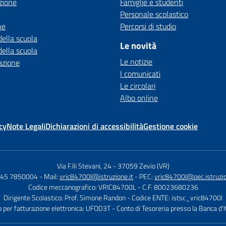
zione
Famiglie e studenti
Personale scolastico
ne
Percorsi di studio
della scuola
Le novità
della scuola
Le notizie
azione
I comunicati
Le circolari
Albo online
cy
Note Legali
Dichiarazioni di accessibilità
Gestione cookie
Via F.lli Stevani, 24
-
37059 Zevio (VR)
 045 7850004
- Mail:
vric84700l@istruzione.it
- PEC:
vric84700l@pec.istruzio
Codice meccanografico: VRIC84700L
- C.F. 80023680236
Dirigente Scolastico: Prof. Simone Randon
- Codice ENTE: istsc_vric84700l
 per fatturazione elettronica: UFOD3T
- Conto di Tesoreria presso la Banca d'