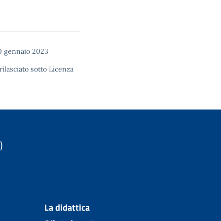
0 gennaio 2023
rilasciato sotto
Licenza
)
La didattica