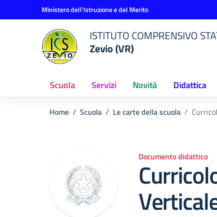
Vai ai contenuti
Vai al menu di navigazione
Vai al footer
Ministero dell'Istruzione e del Merito
ISTITUTO COMPRENSIVO STAT
Zevio (VR)
Scuola
Servizi
Novità
Didattica
Home
Scuola
Le carte della scuola
Curricol
Documento didattico
Curricol
Vertical