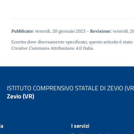
Pubblicato:
venerdì, 20 gennaio 2023
-
Revisione:
venerdì, 2
Eccetto dove diversamente specificato, questo articolo è stato 
Creative Commons Attribuzione 4.0
Italia.
ISTITUTO COMPRENSIVO STATALE DI ZEVIO (VR
Zevio (VR)
la
I servizi