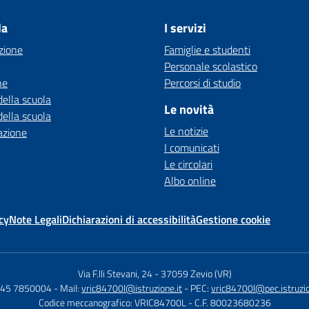
la
I servizi
zione
Famiglie e studenti
Personale scolastico
ne
Percorsi di studio
della scuola
Le novità
della scuola
Le notizie
azione
I comunicati
Le circolari
Albo online
cy
Note Legali
Dichiarazioni di accessibilità
Gestione cookie
Via F.lli Stevani, 24
-
37059 Zevio (VR)
 045 7850004
- Mail:
vric84700l@istruzione.it
- PEC:
vric84700l@pec.istruzio
Codice meccanografico: VRIC84700L
- C.F. 80023680236