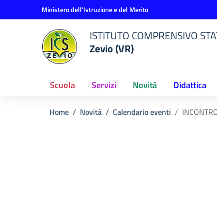
Vai ai contenuti
Vai al menu di navigazione
Vai al footer
Ministero dell'Istruzione e del Merito
ISTITUTO COMPRENSIVO STAT
Zevio (VR)
Scuola
Servizi
Novità
Didattica
Home
Novità
Calendario eventi
INCONTRO 