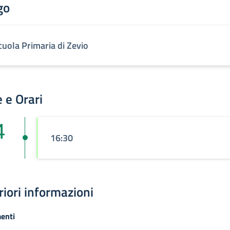
go
cuola Primaria di Zevio
 e Orari
4
16:30
riori informazioni
enti